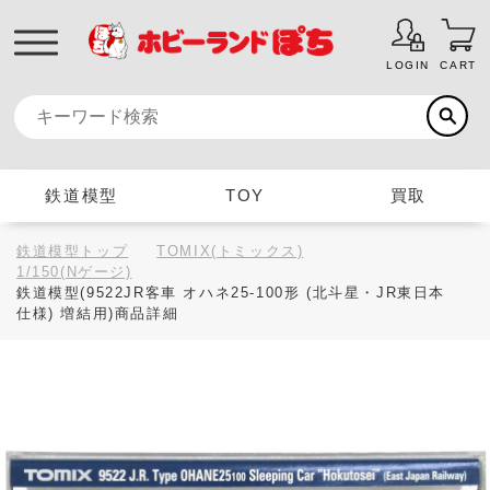
LOGIN
CART
鉄道模型
TOY
買取
鉄道模型トップ
TOMIX(トミックス)
1/150(Nゲージ)
鉄道模型(9522JR客車 オハネ25-100形 (北斗星・JR東日本
仕様) 増結用)商品詳細