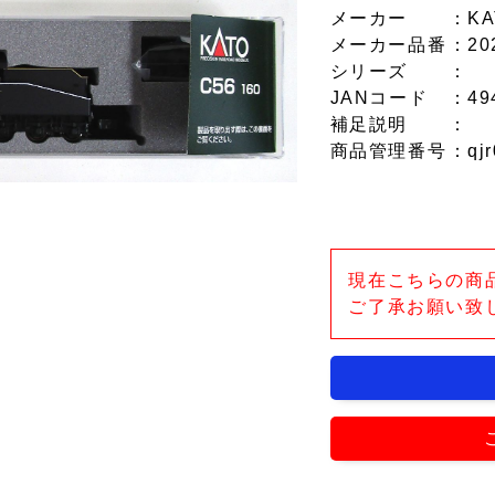
メーカー
：KA
メーカー品番
：20
シリーズ
：
JANコード
：49
補足説明
：
商品管理番号
：qjr
現在こちらの商
ご了承お願い致