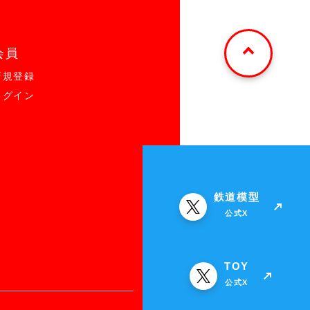
会員
新規登録
ログイン
鉄道模型
公式X
TOY
公式X