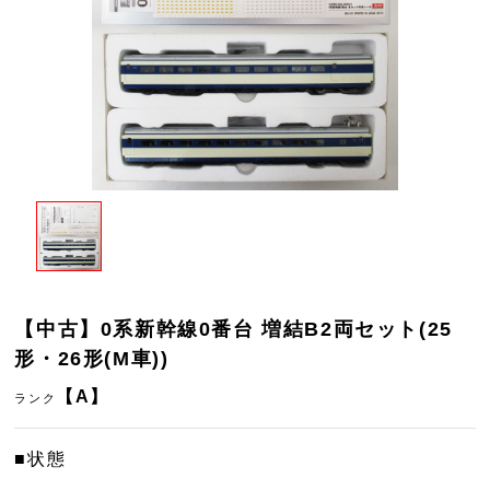
【中古】0系新幹線0番台 増結B2両セット(25
形・26形(M車))
【A】
ランク
■状態