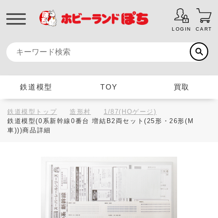
LOGIN
CART
鉄道模型
TOY
買取
鉄道模型トップ
造形村
1/87(HOゲージ)
鉄道模型(0系新幹線0番台 増結B2両セット(25形・26形(M
車)))商品詳細