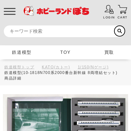
LOGIN
CART
鉄道模型
TOY
買取
鉄道模型トップ
KATO(カトー)
1/150(Nゲージ)
鉄道模型(10-1818N700系2000番台新幹線 8両増結セット)
商品詳細