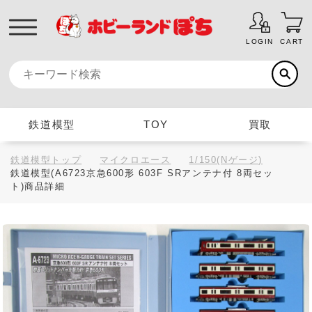
LOGIN
CART
鉄道模型
TOY
買取
鉄道模型トップ
マイクロエース
1/150(Nゲージ)
鉄道模型(A6723京急600形 603F SRアンテナ付 8両セッ
ト)商品詳細