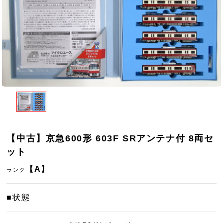
【中古】京急600形 603F SRアンテナ付 8両セ
ット
【A】
ランク
■状態