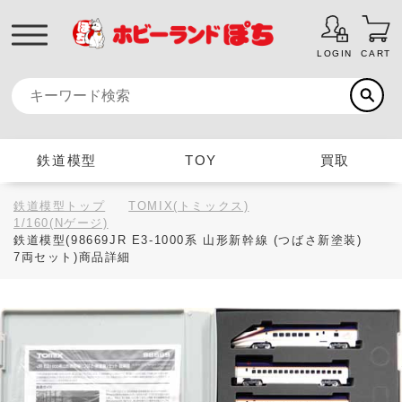
LOGIN
CART
鉄道模型
TOY
買取
鉄道模型トップ
TOMIX(トミックス)
1/160(Nゲージ)
鉄道模型(98669JR E3-1000系 山形新幹線 (つばさ新塗装)
7両セット)商品詳細