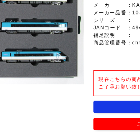
メーカー
：KA
メーカー品番
：10
シリーズ
：
JANコード
：49
補足説明
：
商品管理番号
：ch
現在こちらの商
ご了承お願い致