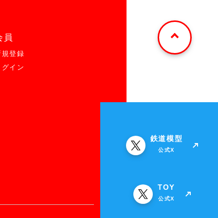
会員
新規登録
ログイン
鉄道模型
公式X
TOY
公式X