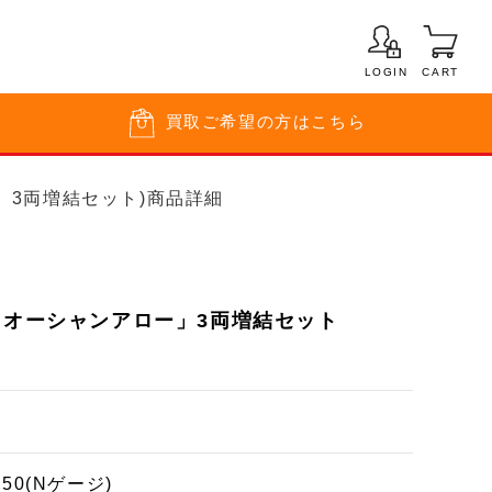
LOGIN
CART
買取
ご希望の方はこちら
ー」3両増結セット)商品詳細
「オーシャンアロー」3両増結セット
150(Nゲージ)