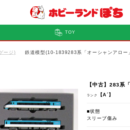
TOY
Nゲージ)
鉄道模型(10-1839283系「オーシャンアロ
【中古】283系
【A´】
ランク
■状態
スリーブ傷み