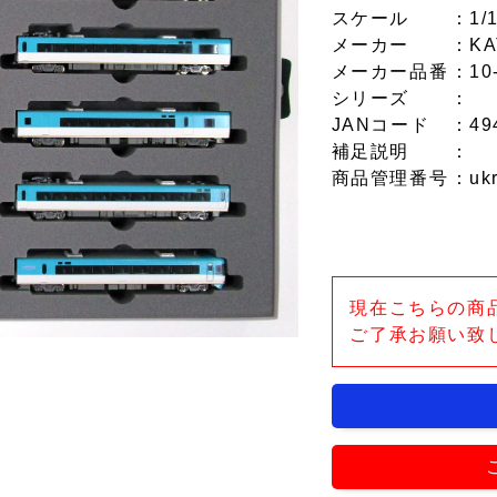
スケール
：1/
メーカー
：KA
メーカー品番
：10
シリーズ
：
JANコード
：49
補足説明
：
商品管理番号
：uk
現在こちらの商
ご了承お願い致