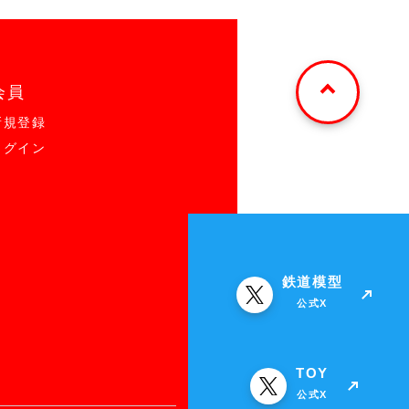
会員
新規登録
ログイン
鉄道模型
公式X
TOY
公式X