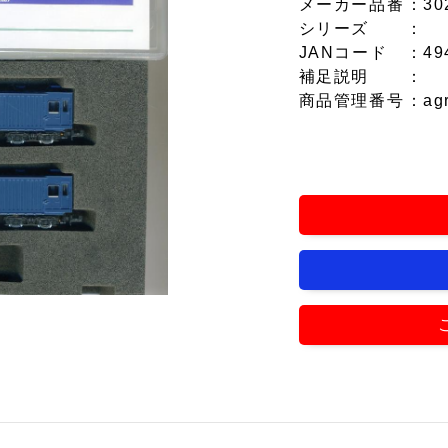
メーカー品番
：30
シリーズ
：
JANコード
：49
補足説明
：
商品管理番号
：ag