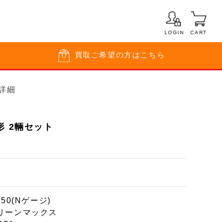
LOGIN
CART
買取
ご希望の方はこちら
品詳細
形 2輛セット
150(Nゲージ)
リーンマックス