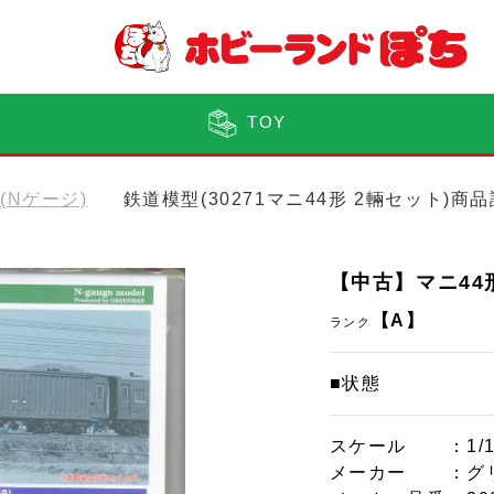
TOY
0(Nゲージ)
鉄道模型(30271マニ44形 2輛セット)商
【中古】マニ44
【A】
ランク
■状態
スケール
：1/
メーカー
：グ