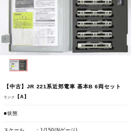
【中古】JR 221系近郊電車 基本B 6両セット
【A】
ランク
■状態
スケール
：1/150(Nゲージ)