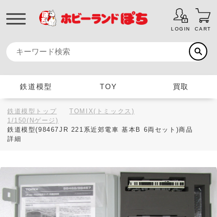
LOGIN
CART
鉄道模型
TOY
買取
鉄道模型トップ
TOMIX(トミックス)
1/150(Nゲージ)
鉄道模型(98467JR 221系近郊電車 基本B 6両セット)商品
詳細