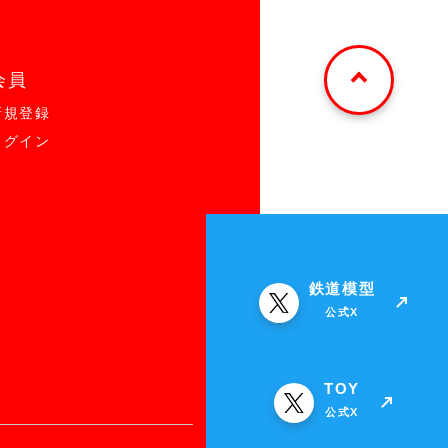
会員
新規登録
ログイン
鉄道模型
公式X
TOY
公式X