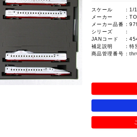
スケール
：1/
メーカー
：TO
メーカー品番
：97
シリーズ
：
JANコード
：45
補足説明
：特
商品管理番号
：thr