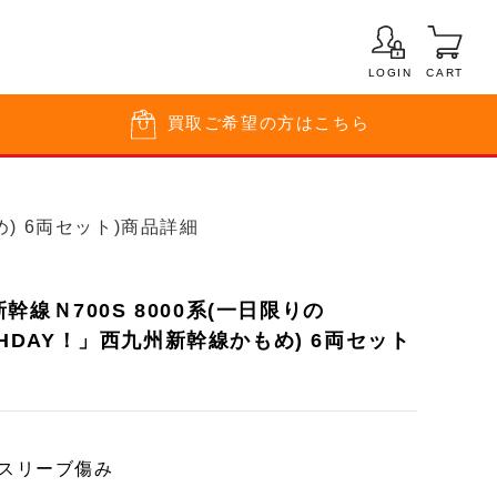
LOGIN
CART
買取
ご希望の方はこちら
め) 6両セット)商品詳細
線Ｎ700S 8000系(一日限りの
RTHDAY！」西九州新幹線かもめ) 6両セット
/スリーブ傷み