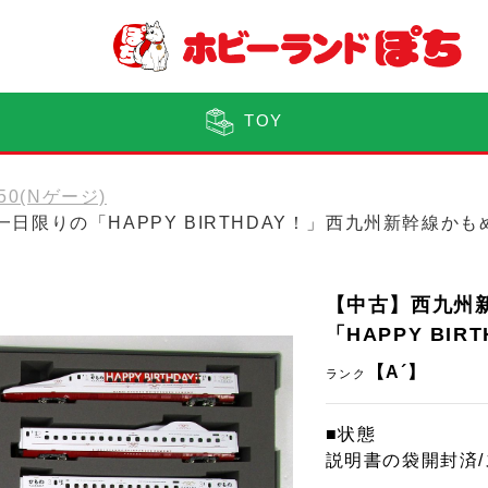
TOY
150(Nゲージ)
系(一日限りの「HAPPY BIRTHDAY！」西九州新幹線かも
【中古】西九州新幹
「HAPPY BI
【A´】
ランク
■状態
説明書の袋開封済