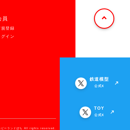
会員
新規登録
ログイン
鉄道模型
公式X
TOY
公式X
ホビーランドぽち All rights reserved.