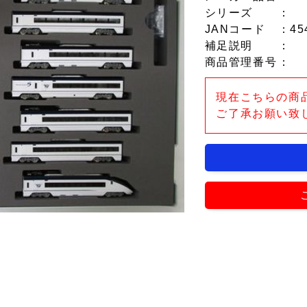
シリーズ
：
JANコード
：45
補足説明
：
商品管理番号
：
現在こちらの商
ご了承お願い致