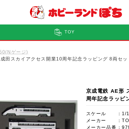
TOY
150(Nゲージ)
ナー成田スカイアクセス開業10周年記念ラッピング 8両セッ
京成電鉄 AE形
周年記念ラッピン
スケール
：1/
メーカー
：TO
メーカー品番
：97