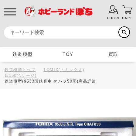
LOGIN
CART
鉄道模型
TOY
買取
鉄道模型トップ
TOMIX(トミックス)
1/150(Nゲージ)
鉄道模型(9533国鉄客車 オハフ50形)商品詳細