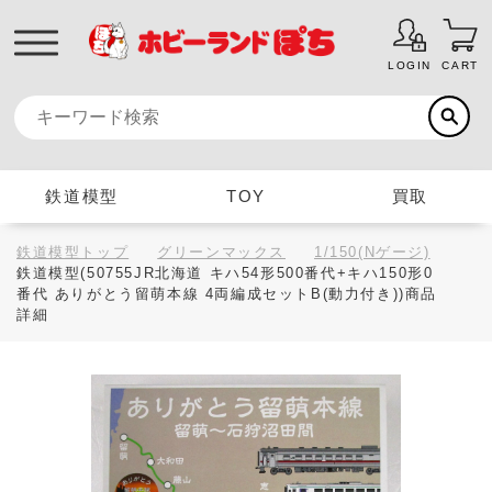
LOGIN
CART
鉄道模型
TOY
買取
鉄道模型トップ
グリーンマックス
1/150(Nゲージ)
鉄道模型(50755JR北海道 キハ54形500番代+キハ150形0
番代 ありがとう留萌本線 4両編成セットB(動力付き))商品
詳細