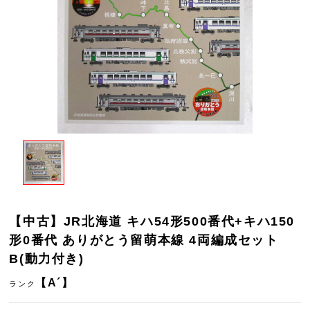
【中古】JR北海道 キハ54形500番代+キハ150
形0番代 ありがとう留萌本線 4両編成セット
B(動力付き)
【A´】
ランク