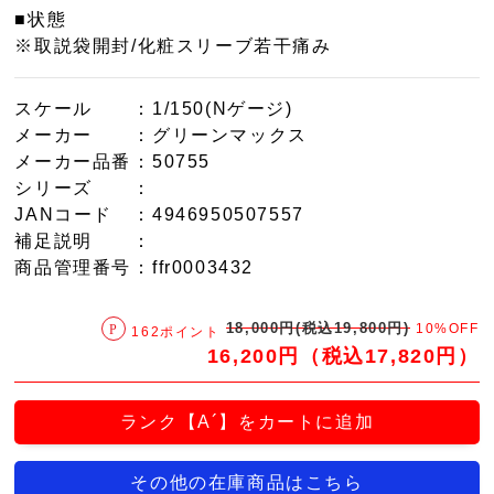
■状態
※取説袋開封/化粧スリーブ若干痛み
スケール
：1/150(Nゲージ)
メーカー
：グリーンマックス
メーカー品番
：50755
シリーズ
：
JANコード
：4946950507557
補足説明
：
商品管理番号
：ffr0003432
18,000円(税込19,800円)
10%OFF
162ポイント
16,200円（税込17,820円）
ランク【A´】をカートに追加
その他の在庫商品はこちら