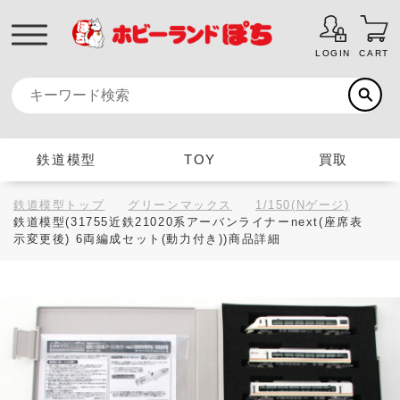
LOGIN
CART
鉄道模型
TOY
買取
鉄道模型トップ
グリーンマックス
1/150(Nゲージ)
鉄道模型(31755近鉄21020系アーバンライナーnext(座席表
示変更後) 6両編成セット(動力付き))商品詳細