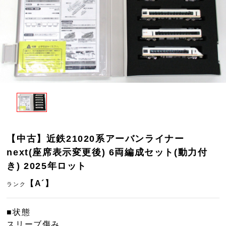
【中古】近鉄21020系アーバンライナー
next(座席表示変更後) 6両編成セット(動力付
き) 2025年ロット
【A´】
ランク
■状態
スリーブ傷み