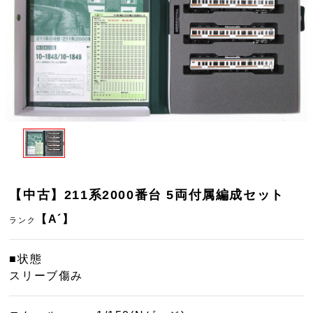
【中古】211系2000番台 5両付属編成セット
【A´】
ランク
■状態
スリーブ傷み