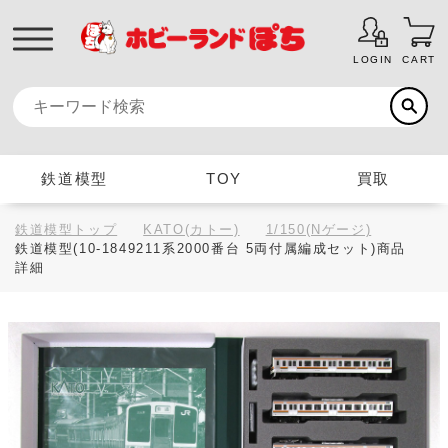
LOGIN
CART
鉄道模型
TOY
買取
鉄道模型トップ
KATO(カトー)
1/150(Nゲージ)
鉄道模型(10-1849211系2000番台 5両付属編成セット)商品
詳細