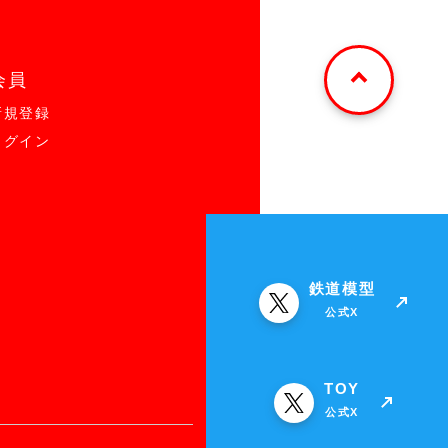
会員
新規登録
ログイン
鉄道模型
公式X
TOY
公式X