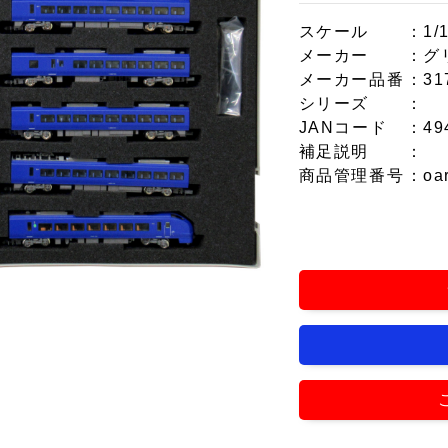
スケール
：1/
メーカー
：グ
メーカー品番
：31
シリーズ
：
JANコード
：49
補足説明
：
商品管理番号
：oa