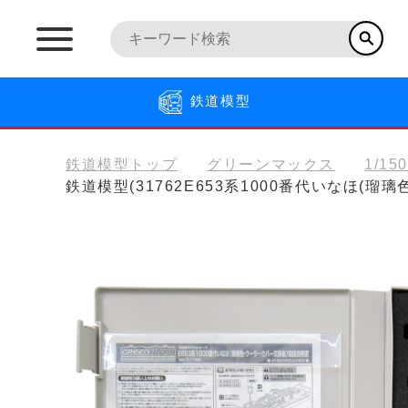
鉄道模型
鉄道模型トップ
グリーンマックス
1/15
鉄道模型(31762E653系1000番代いなほ(