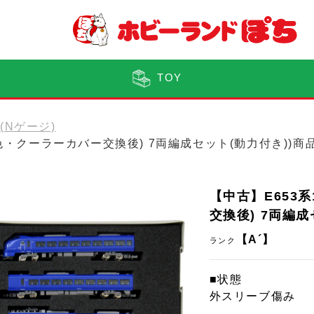
TOY
0(Nゲージ)
瑠璃色・クーラーカバー交換後) 7両編成セット(動力付き))商
【中古】E653
交換後) 7両編成
【A´】
ランク
■状態
外スリーブ傷み