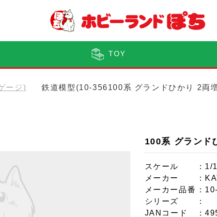
TOY
Nゲージ)
鉄道模型(10-356100系 グランドひかり 2
100系 グラン
スケール
：1/
メーカー
：KA
メーカー品番
：10
シリーズ
：
JANコード
：49