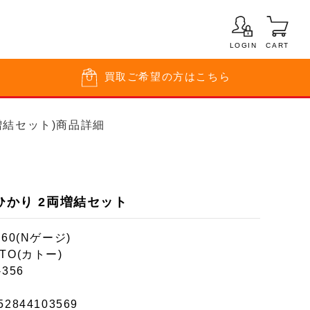
LOGIN
CART
買取
ご希望の方はこちら
両増結セット)商品詳細
ドひかり 2両増結セット
160(Nゲージ)
TO(カトー)
-356
52844103569