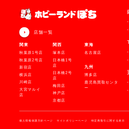
店舗一覧
関東
関西
東海
秋葉原1号店
塚本店
名古屋店
秋葉原2号店
日本橋1号
店
九州
新宿店
日本橋2号
横浜店
博多店
店
川崎店
鹿児島買取センタ
梅田店
ー
大宮マルイ
神戸店
店
京都店
個人情報保護方針ページ
サイトポリシーページ
特定商取引に関する表示