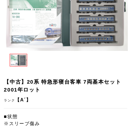
【中古】20系 特急形寝台客車 7両基本セット
2001年ロット
【A´】
ランク
■状態
※スリーブ傷み