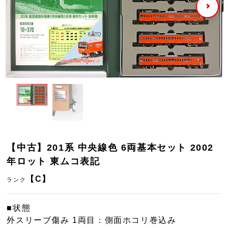
【中古】201系 中央線色 6両基本セット 2002
年ロット 東ムコ表記
【C】
ランク
■状態
外スリーブ傷み 1両目：側面ホコリ巻込み