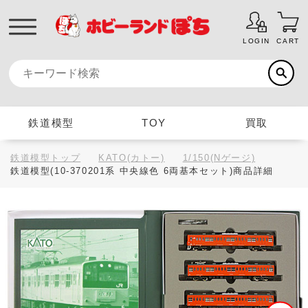
LOGIN
CART
鉄道模型
TOY
買取
鉄道模型トップ
KATO(カトー)
1/150(Nゲージ)
鉄道模型(10-370201系 中央線色 6両基本セット)商品詳細