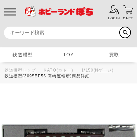
LOGIN
CART
鉄道模型
TOY
買取
鉄道模型トップ
KATO(カトー)
1/150(Nゲージ)
鉄道模型(3095EF55 高崎運転所)商品詳細