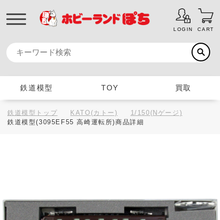
LOGIN
CART
鉄道模型
TOY
買取
鉄道模型トップ
KATO(カトー)
1/150(Nゲージ)
鉄道模型(3095EF55 高崎運転所)商品詳細