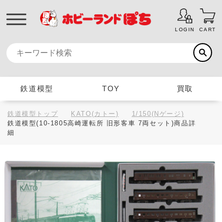
LOGIN
CART
鉄道模型
TOY
買取
鉄道模型トップ
KATO(カトー)
1/150(Nゲージ)
鉄道模型(10-1805高崎運転所 旧形客車 7両セット)商品詳
細