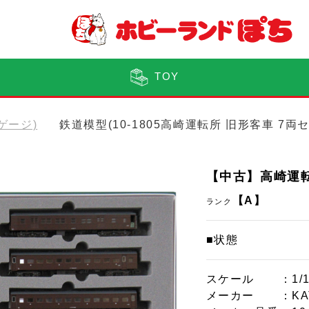
TOY
Nゲージ)
鉄道模型(10-1805高崎運転所 旧形客車 7両
【中古】高崎運転
【A】
ランク
■状態
スケール
：1/
メーカー
：KA