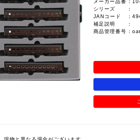
メーカー品番
：10
シリーズ
：
JANコード
：49
補足説明
：
商品管理番号
：oa
、現物と異なる場合がございます。