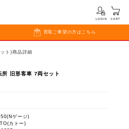
LOGIN
CART
買取
ご希望の方はこちら
セット)商品詳細
所 旧形客車 7両セット
150(Nゲージ)
TO(カトー)