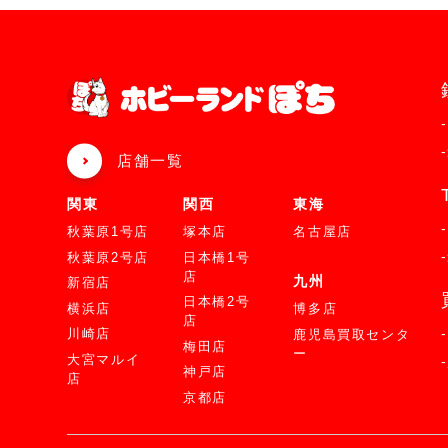
店舗一覧
関東
関西
東海
秋葉原1号店
塚本店
名古屋店
秋葉原2号店
日本橋1号
店
九州
新宿店
日本橋2号
横浜店
博多店
店
川崎店
鹿児島買取センタ
梅田店
ー
大宮マルイ
神戸店
店
京都店