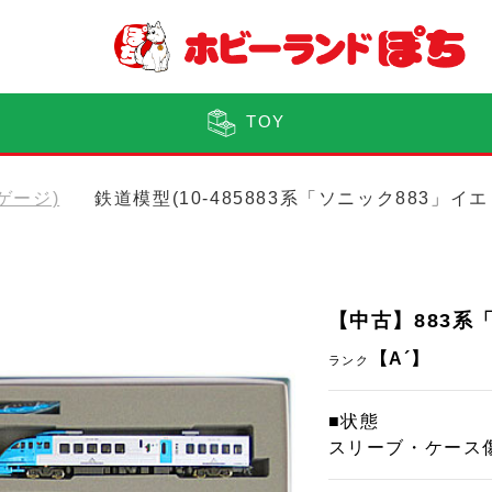
TOY
Nゲージ)
鉄道模型(10-485883系「ソニック883」イ
【中古】883系
【A´】
ランク
■状態
スリーブ・ケース