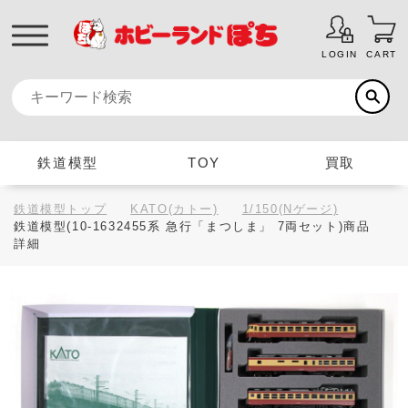
LOGIN
CART
鉄道模型
TOY
買取
鉄道模型トップ
KATO(カトー)
1/150(Nゲージ)
鉄道模型(10-1632455系 急行「まつしま」 7両セット)商品
詳細