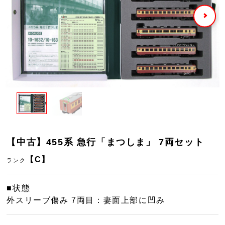
【中古】455系 急行「まつしま」 7両セット
【C】
ランク
■状態
外スリーブ傷み 7両目：妻面上部に凹み