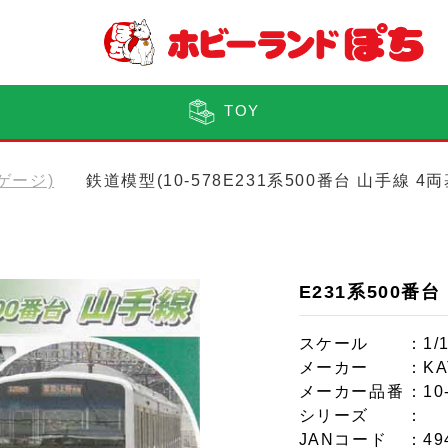
TOY
Nゲージ)
鉄道模型(10-578E231系500番台 山手線 
E231系500番
スケール
：1/
メーカー
：KA
メーカー品番
：10
シリーズ
：
JANコード
：49