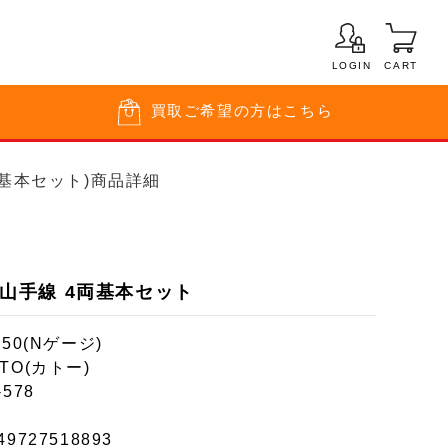
LOGIN
CART
買取
ご希望の方はこちら
4両基本セット)商品詳細
台 山手線 4両基本セット
150(Nゲージ)
TO(カトー)
-578
49727518893