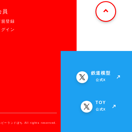
会員
新規登録
ログイン
鉄道模型
公式X
TOY
公式X
ホビーランドぽち All rights reserved.