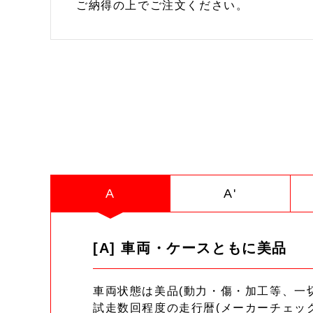
ご納得の上でご注文ください。
A
A'
[A] 車両・ケースともに美品
車両状態は美品(動力・傷・加工等、一
試走数回程度の走行暦(メーカーチェッ