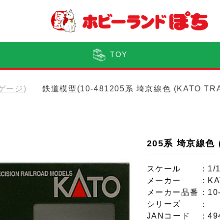
TOY
Nゲージ)
鉄道模型(10-481205系 埼京線色 (KATO T
205系 埼京線色 
スケール
：1/
メーカー
：KA
メーカー品番
：10
シリーズ
：
JANコード
：49