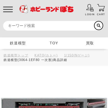
LOGIN
CART
鉄道模型
TOY
買取
鉄道模型トップ
KATO(カトー)
1/150(Nゲージ)
鉄道模型(3064-1EF80 一次形)商品詳細