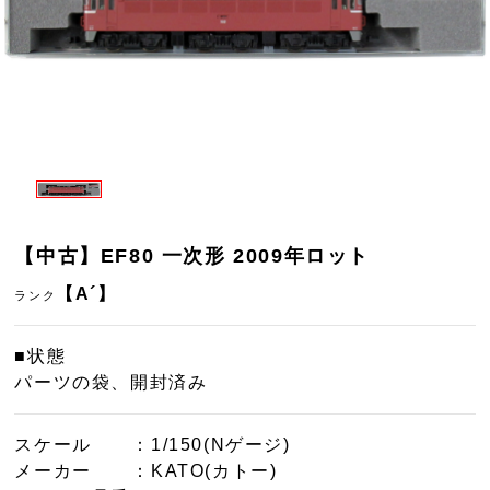
【中古】EF80 一次形 2009年ロット
【A´】
ランク
■状態
パーツの袋、開封済み
スケール
：1/150(Nゲージ)
メーカー
：KATO(カトー)