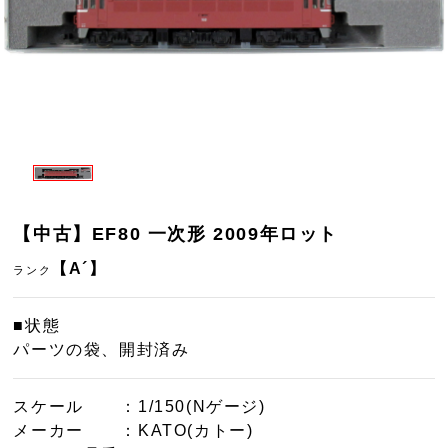
【中古】EF80 一次形 2009年ロット
【A´】
ランク
■状態
パーツの袋、開封済み
スケール
：1/150(Nゲージ)
メーカー
：KATO(カトー)