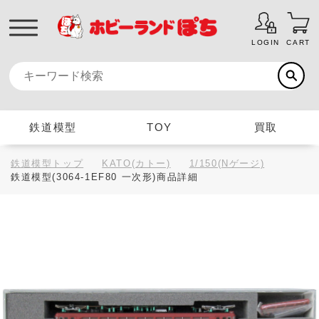
LOGIN
CART
鉄道模型
TOY
買取
鉄道模型トップ
KATO(カトー)
1/150(Nゲージ)
鉄道模型(3064-1EF80 一次形)商品詳細