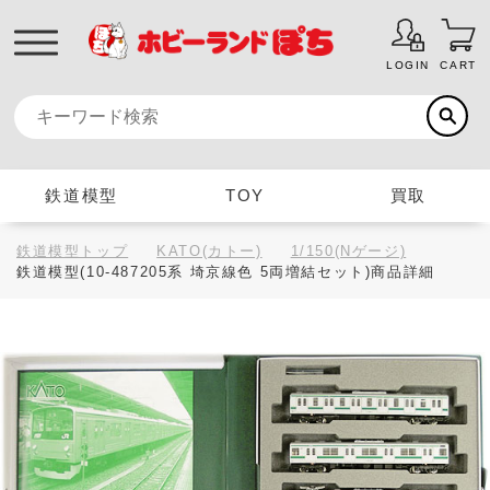
LOGIN
CART
鉄道模型
TOY
買取
鉄道模型トップ
KATO(カトー)
1/150(Nゲージ)
鉄道模型(10-487205系 埼京線色 5両増結セット)商品詳細