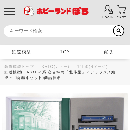
LOGIN
CART
鉄道模型
TOY
買取
鉄道模型トップ
KATO(カトー)
1/150(Nゲージ)
鉄道模型(10-83124系 寝台特急「北斗星」＜デラックス編
成＞ 6両基本セット)商品詳細