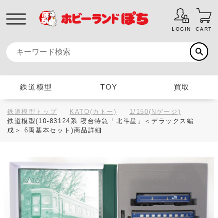
LOGIN
CART
鉄道模型
TOY
買取
鉄道模型トップ
KATO(カトー)
1/150(Nゲージ)
鉄道模型(10-83124系 寝台特急「北斗星」＜デラックス編
成＞ 6両基本セット)商品詳細