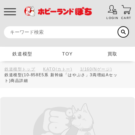
LOGIN
CART
鉄道模型
TOY
買取
鉄道模型トップ
KATO(カトー)
1/160(Nゲージ)
鉄道模型(10-858E5系 新幹線「はやぶさ」3両増結Aセッ
ト)商品詳細