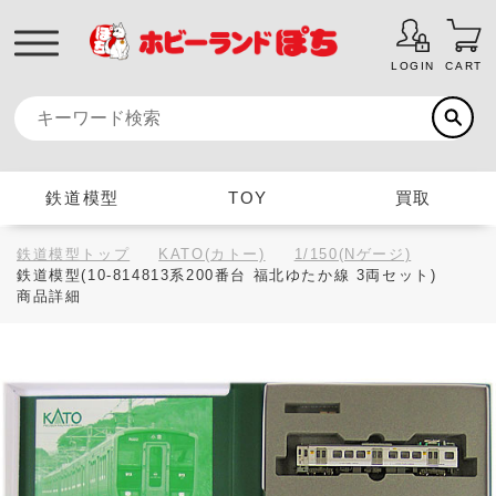
LOGIN
CART
鉄道模型
TOY
買取
鉄道模型トップ
KATO(カトー)
1/150(Nゲージ)
鉄道模型(10-814813系200番台 福北ゆたか線 3両セット)
商品詳細