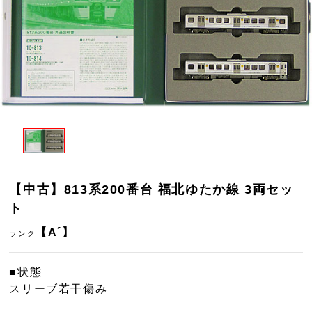
【中古】813系200番台 福北ゆたか線 3両セッ
ト
【A´】
ランク
■状態
スリーブ若干傷み