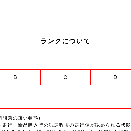
ランクについて
B
C
D
切問題の無い状態)
ク走行・新品購入時の試走程度の走行傷が認められる状態