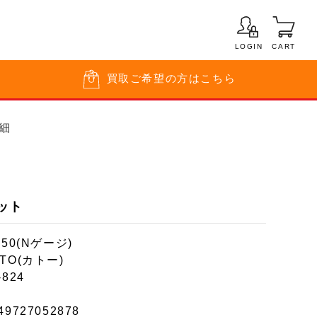
LOGIN
CART
買取
ご希望の方はこちら
詳細
セット
150(Nゲージ)
TO(カトー)
-824
49727052878