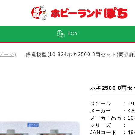
TOY
Nゲージ)
鉄道模型(10-824ホキ2500 8両セット)商品
ホキ2500 8両
スケール
：1/
メーカー
：KA
メーカー品番
：10
シリーズ
：
JANコード
：49