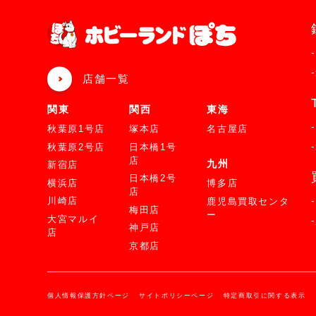
店舗一覧
関東
関西
東海
秋葉原1号店
塚本店
名古屋店
秋葉原2号店
日本橋1号
店
九州
新宿店
日本橋2号
横浜店
博多店
店
川崎店
鹿児島買取センタ
梅田店
ー
大宮マルイ
神戸店
店
京都店
個人情報保護方針ページ
サイトポリシーページ
特定商取引に関する表示