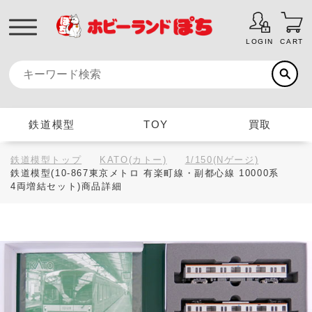
LOGIN
CART
鉄道模型
TOY
買取
鉄道模型トップ
KATO(カトー)
1/150(Nゲージ)
鉄道模型(10-867東京メトロ 有楽町線・副都心線 10000系
4両増結セット)商品詳細