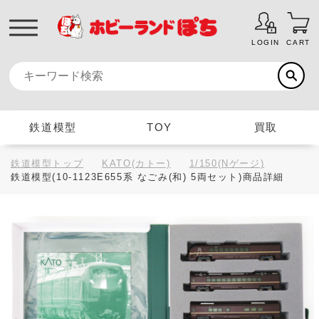
LOGIN
CART
鉄道模型
TOY
買取
鉄道模型トップ
KATO(カトー)
1/150(Nゲージ)
鉄道模型(10-1123E655系 なごみ(和) 5両セット)商品詳細