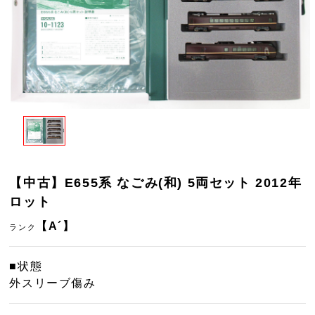
【中古】E655系 なごみ(和) 5両セット 2012年
ロット
【A´】
ランク
■状態
外スリーブ傷み