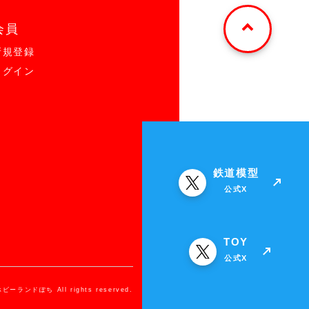
会員
新規登録
ログイン
鉄道模型
公式X
TOY
公式X
ホビーランドぽち All rights reserved.