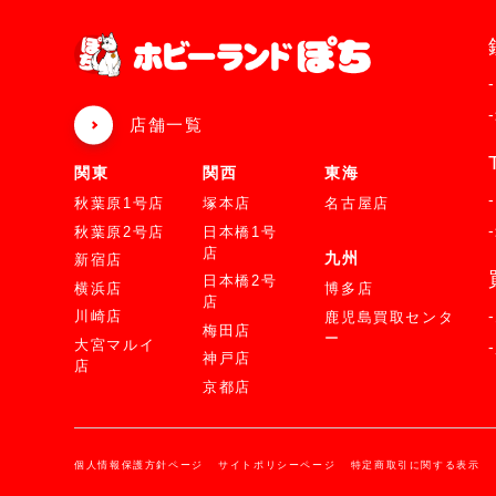
店舗一覧
関東
関西
東海
秋葉原1号店
塚本店
名古屋店
秋葉原2号店
日本橋1号
店
九州
新宿店
日本橋2号
横浜店
博多店
店
川崎店
鹿児島買取センタ
梅田店
ー
大宮マルイ
神戸店
店
京都店
個人情報保護方針ページ
サイトポリシーページ
特定商取引に関する表示