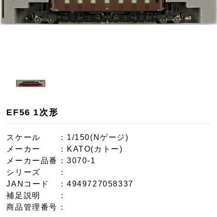
EF56 1次形
スケール
：1/150(Nゲージ)
メーカー
：KATO(カトー)
メーカー品番
：3070-1
シリーズ
：
JANコード
：4949727058337
補足説明
：
商品管理番号
：