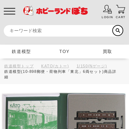
LOGIN
CART
鉄道模型
TOY
買取
鉄道模型トップ
KATO(カトー)
1/150(Nゲージ)
鉄道模型(10-898郵便・荷物列車「東北」6両セット)商品詳
細