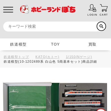
LOGIN
CART
鉄道模型
TOY
買取
鉄道模型トップ
KATO(カトー)
1/150(Nゲージ)
鉄道模型(10-1202489系 白山色 5両基本セット)商品詳細