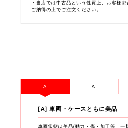
・当店では中古品という性質上、お客様都
ご納得の上でご注文ください。
A
A'
[A] 車両・ケースともに美品
車両状態は美品(動力・傷・加工等、一