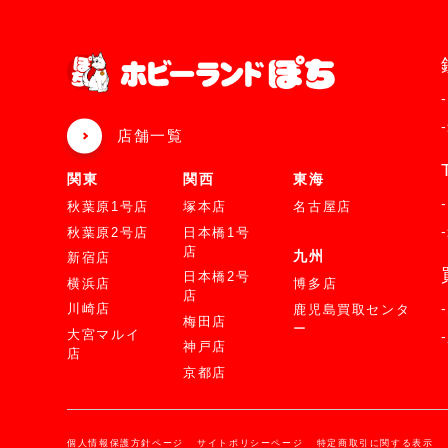
店舗一覧
関東
関西
東海
秋葉原1号店
塚本店
名古屋店
秋葉原2号店
日本橋1号
店
九州
新宿店
日本橋2号
横浜店
博多店
店
川崎店
鹿児島買取センタ
梅田店
ー
大宮マルイ
神戸店
店
京都店
個人情報保護方針ページ
サイトポリシーページ
特定商取引に関する表示