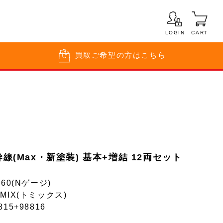
LOGIN
CART
買取
ご希望の方はこちら
幹線(Max・新塗装) 基本+増結 12両セット
160(Nゲージ)
MIX(トミックス)
815+98816