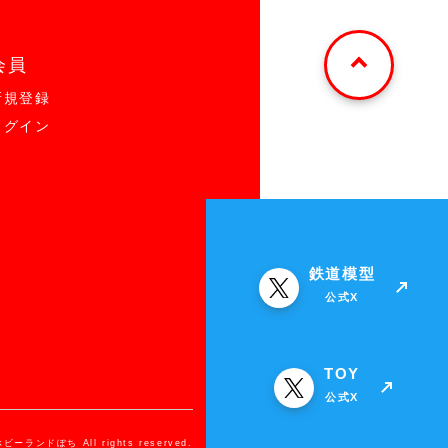
会員
新規登録
ログイン
鉄道模型
公式X
TOY
公式X
ホビーランドぽち All rights reserved.