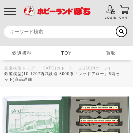
LOGIN
CART
鉄道模型
TOY
買取
鉄道模型トップ
KATO(カトー)
1/150(Nゲージ)
鉄道模型(10-1207西武鉄道 5000系「レッドアロー」6両セ
ット)商品詳細