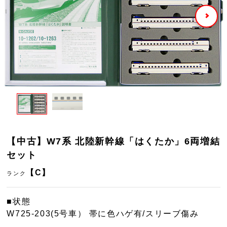
【中古】W7系 北陸新幹線「はくたか」6両増結
セット
【C】
ランク
■状態
W725-203(5号車） 帯に色ハゲ有/スリーブ傷み