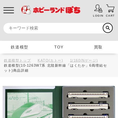
LOGIN
CART
鉄道模型
TOY
買取
鉄道模型トップ
KATO(カトー)
1/160(Nゲージ)
鉄道模型(10-1263W7系 北陸新幹線「はくたか」6両増結セ
ット)商品詳細