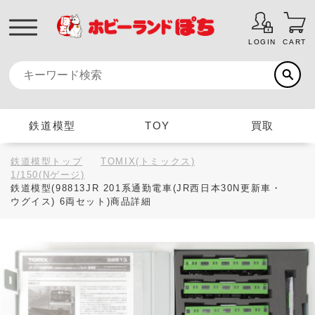
LOGIN
CART
鉄道模型
TOY
買取
鉄道模型トップ
TOMIX(トミックス)
1/150(Nゲージ)
鉄道模型(98813JR 201系通勤電車(JR西日本30N更新車・
ウグイス) 6両セット)商品詳細