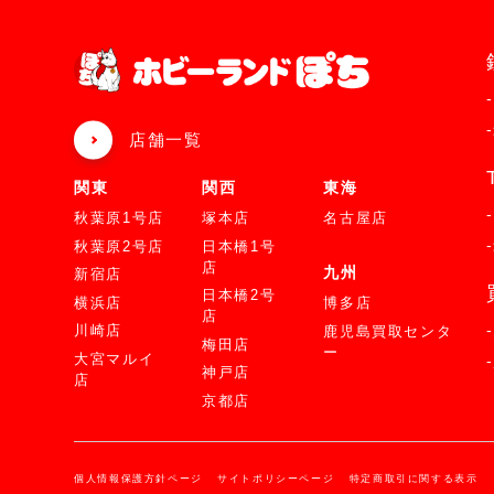
店舗一覧
関東
関西
東海
秋葉原1号店
塚本店
名古屋店
秋葉原2号店
日本橋1号
店
九州
新宿店
日本橋2号
横浜店
博多店
店
川崎店
鹿児島買取センタ
梅田店
ー
大宮マルイ
神戸店
店
京都店
個人情報保護方針ページ
サイトポリシーページ
特定商取引に関する表示