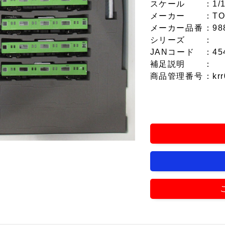
スケール
：1/
メーカー
：TO
メーカー品番
：98
シリーズ
：
JANコード
：45
補足説明
：
商品管理番号
：krr