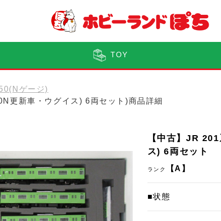
TOY
150(Nゲージ)
本30N更新車・ウグイス) 6両セット)商品詳細
【中古】JR 20
ス) 6両セット
【A】
ランク
■状態