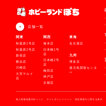
店舗一覧
関東
関西
東海
秋葉原1号店
塚本店
名古屋店
秋葉原2号店
日本橋1号
店
九州
新宿店
日本橋2号
横浜店
博多店
店
川崎店
鹿児島買取センタ
梅田店
ー
大宮マルイ
神戸店
店
京都店
個人情報保護方針ページ
サイトポリシーページ
特定商取引に関する表示