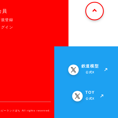
会員
新規登録
ログイン
鉄道模型
公式X
TOY
公式X
ホビーランドぽち All rights reserved.