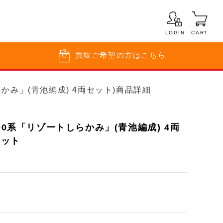
LOGIN
CART
買取
ご希望の方はこちら
しらかみ」(青池編成) 4両セット)商品詳細
00系「リゾートしらかみ」(青池編成) 4両
ロット