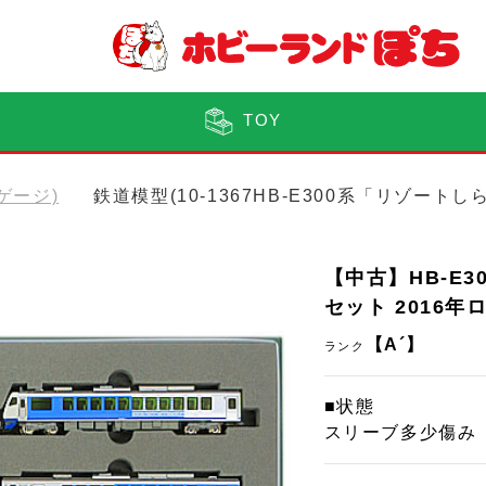
TOY
Nゲージ)
鉄道模型(10-1367HB-E300系「リゾート
【中古】HB-E3
セット 2016年
【A´】
ランク
■状態
スリーブ多少傷み