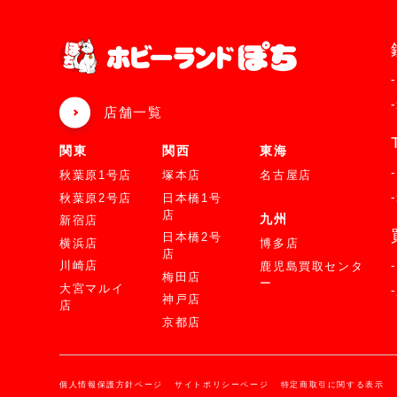
店舗一覧
関東
関西
東海
秋葉原1号店
塚本店
名古屋店
秋葉原2号店
日本橋1号
店
九州
新宿店
日本橋2号
横浜店
博多店
店
川崎店
鹿児島買取センタ
梅田店
ー
大宮マルイ
神戸店
店
京都店
個人情報保護方針ページ
サイトポリシーページ
特定商取引に関する表示